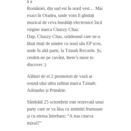
T
ă a
României, din sud est în nord vest… Mai
exact în Oradea, unde vom fi ghidați
z
muzical de ceva bunătăți electronice încă
virgine marca Chazzy Chaz.
i
Dap, Chazzy Chaz, orădeanul care ne-a
lăsat muți de uimire cu noul său EP scos,
n
unde în altă parte, la Tzinah Records. Și,
credeti-ne pe cuvânt, there’s more to
discover ;)
a
Alături de el 2 promotori de vază ai
h
sound-ului ultra rafinat marca Tzinah:
Adrianho și Primărie.
S
Sâmbătă 25 octombrie este rezervată unui
party care se va lăsa cu amintiri frumoase
h
și cu eterna întrebare: “A tras cineva
mixul?”