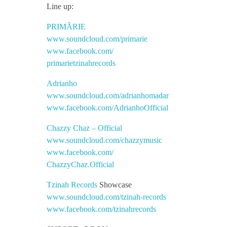
o
Line up:
w
PRIMÃRIE
www.soundcloud.com/
primarie
www.facebook.com/
c
primarietzinahrecords
a
Adrianho
www.soundcloud.com/
adrianhomadar
www.facebook.com/
AdrianhoOfficial
s
Chazzy Chaz – Official
e
www.soundcloud.com/
chazzymusic
www.facebook.com/
ChazzyChaz.Official
l
Tzinah Records
Showcase
a
www.soundcloud.com/
tzinah-records
www.facebook.com/
tzinahrecords
J