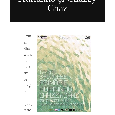
CONTACT TZINAH
Chaz
TZINAH SHOWCASE
O
Tzin
ah
TZINAH FAMILY
c
Sho
wcas
t
e on
TZINAH FAMILY DJS
TZINAH ARTISTS
tour
fix
2
TZINAH FAMILY CONCEPT & BOOKING REQUEST
pe
diag
5
onal
a
:
geog
rafic